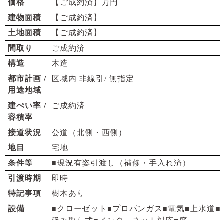
価格
【ご成約済】万円
建物面積
【ご成約済】
土地面積
【ご成約済】
間取り
ご成約済
構造
木造
都市計画 /
区域内 非線引/ 無指定
用途地域
建ぺい率 /
ご成約済
容積率
接道状況
公道（北側・西側）
地目
宅地
条件等
■現況有姿引渡し（補修・手入れ済）
引渡時期
即時
特記事項
樹木あり
設備
■クローゼット■プロパンガス■電気■上水道